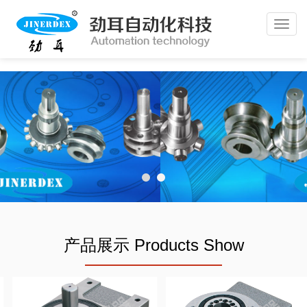
Toggl
navig
产品展示 Products Show