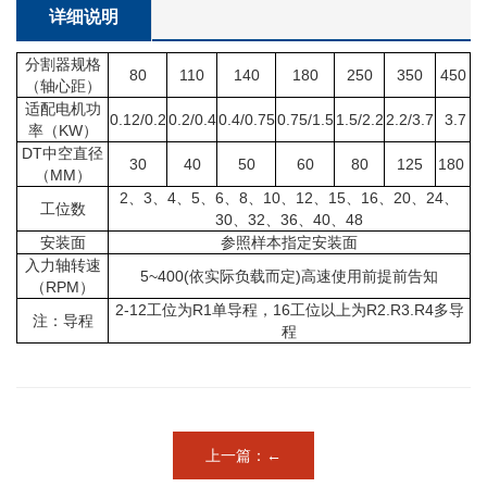
详细说明
分割器规格
80
110
140
180
250
350
450
（轴心距）
适配电机功
0.12/0.2
0.2/0.4
0.4/0.75
0.75/1.5
1.5/2.2
2.2/3.7
3.7
率（KW）
DT中空直径
30
40
50
60
80
125
180
（MM）
2、3、4、5、6、8、10、12、15、16、20、24、
工位数
30、32、36、40、48
安装面
参照样本指定安装面
入力轴转速
5~400(依实际负载而定)高速使用前提前告知
（RPM）
2-12工位为R1单导程，16工位以上为R2.R3.R4多导
注：导程
程
上一篇：←